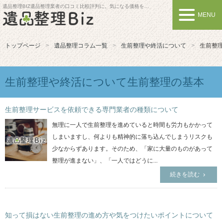
遺品整理BIZ
遺品整理業者の口コミ比較評判に。気になる価格を比較しよう
MENU
トップページ
遺品整理コラム一覧
生前整理や終活について
生前整
生前整理や終活について生前整理の基本
生前整理サービスを依頼できる専門業者の種類について
無理に一人で生前整理を進めていると時間も労力もかかって
しまいますし、何よりも精神的に落ち込んでしまうリスクも
少なからずあります。そのため、「家に大量のものがあって
整理が進まない」、「一人ではどうに...
続きを読む
知って損はない生前整理の進め方や気をつけたいポイントについて