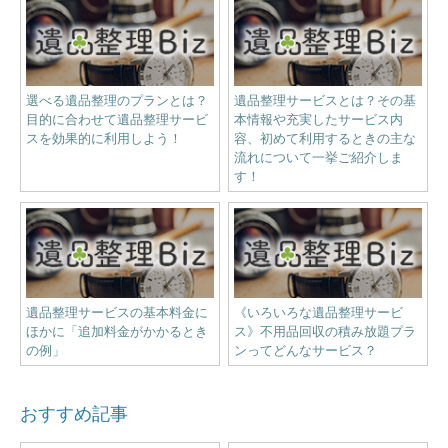
選べる遺品整理のプランとは？
遺品整理サービスとは？その基
目的に合わせて遺品整理サービ
本情報や充実したサービス内
スを効果的に利用しよう！
容、初めて利用するときの主な
流れについて一挙ご紹介しま
す！
遺品整理サービスの基本料金に
《いろいろな遺品整理サービ
ほかに「追加料金がかかるとき
ス》不用品回収の積み放題プラ
の例」
ンってどんなサービス？
おすすめ記事