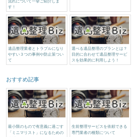
流れについて一挙ご紹介しま
す！
遺品整理業者とトラブルになり
選べる遺品整理のプランとは？
やすい３つの事例や防止策つい
目的に合わせて遺品整理サービ
て
スを効果的に利用しよう！
おすすめ記事
最小限のもので有意義に過ごす
生前整理サービスを依頼できる
「ミニマリスト」になるための
専門業者の種類について