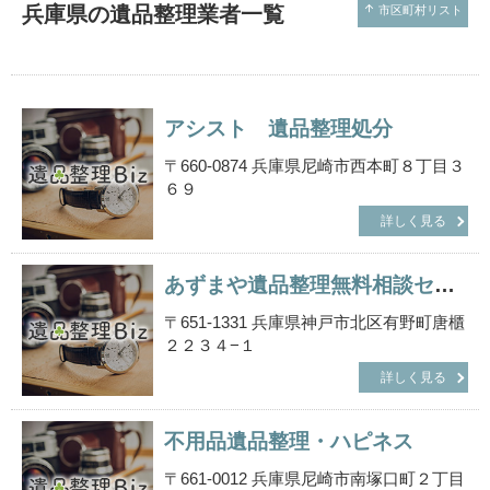
兵庫県の遺品整理業者一覧
arrow_upward
市区町村リスト
アシスト 遺品整理処分
〒660-0874 兵庫県尼崎市西本町８丁目３
６９
詳しく見る
あずまや遺品整理無料相談センター
〒651-1331 兵庫県神戸市北区有野町唐櫃
２２３４−１
詳しく見る
不用品遺品整理・ハピネス
〒661-0012 兵庫県尼崎市南塚口町２丁目