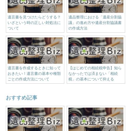
遺言書を見つけたらどうする？
遺品整理における「遺産分割協
いざという時の正しい対処法に
議」の進め方や遺産分割協議書
ついて
の作成方法
遺言書を作成するときに知って
【はじめての相続税申告】知ら
おきたい！遺言書の基本や種類
なかったでは済まない「相続
ごとの作成方法について
税」の基本について抑える
おすすめ記事