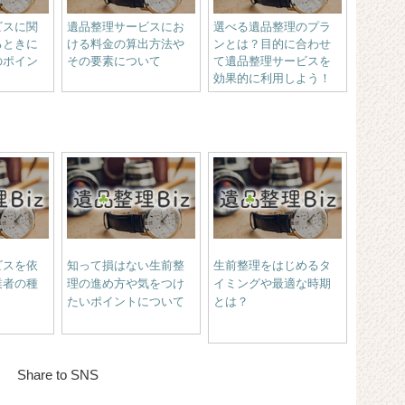
ビスに関
遺品整理サービスにお
選べる遺品整理のプラ
るときに
ける料金の算出方法や
ンとは？目的に合わせ
のポイン
その要素について
て遺品整理サービスを
効果的に利用しよう！
ビスを依
知って損はない生前整
生前整理をはじめるタ
業者の種
理の進め方や気をつけ
イミングや最適な時期
たいポイントについて
とは？
Share to SNS