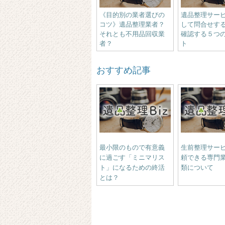
《目的別の業者選びの
遺品整理サー
コツ》遺品整理業者？
して問合せす
それとも不用品回収業
確認する５つ
者？
ト
おすすめ記事
最小限のもので有意義
生前整理サー
に過ごす「ミニマリス
頼できる専門
ト」になるための終活
類について
とは？