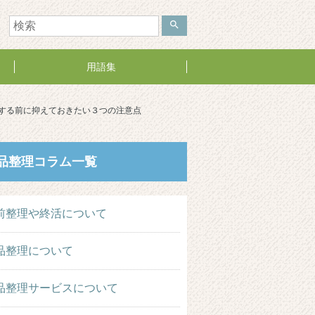
search
用語集
する前に抑えておきたい３つの注意点
品整理コラム一覧
前整理や終活について
品整理について
品整理サービスについて