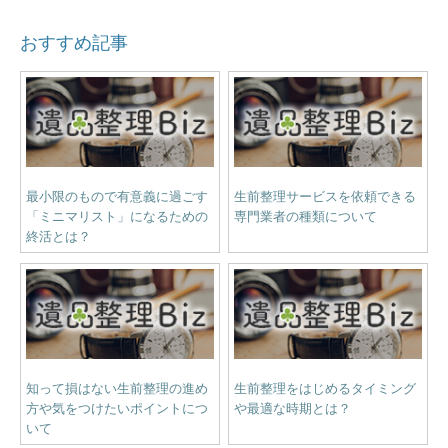
おすすめ記事
最小限のもので有意義に過ごす
生前整理サービスを依頼できる
「ミニマリスト」になるための
専門業者の種類について
終活とは？
知って損はない生前整理の進め
生前整理をはじめるタイミング
方や気をつけたいポイントにつ
や最適な時期とは？
いて