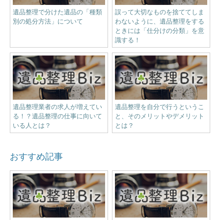
遺品整理で分けた遺品の「種類
誤って大切なものを捨ててしま
別の処分方法」について
わないように、遺品整理をする
ときには「仕分けの分類」を意
識する！
遺品整理業者の求人が増えてい
遺品整理を自分で行うというこ
る！？遺品整理の仕事に向いて
と、そのメリットやデメリット
いる人とは？
とは？
おすすめ記事