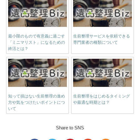
最小限のもので有意義に過ごす
生前整理サービスを依頼できる
「ミニマリスト」になるための
専門業者の種類について
終活とは？
知って損はない生前整理の進め
生前整理をはじめるタイミング
方や気をつけたいポイントにつ
や最適な時期とは？
いて
Share to SNS