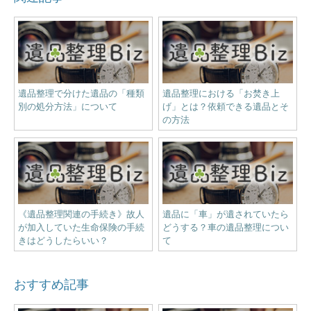
遺品整理で分けた遺品の「種類
遺品整理における「お焚き上
別の処分方法」について
げ」とは？依頼できる遺品とそ
の方法
《遺品整理関連の手続き》故人
遺品に「車」が遺されていたら
が加入していた生命保険の手続
どうする？車の遺品整理につい
きはどうしたらいい？
て
おすすめ記事