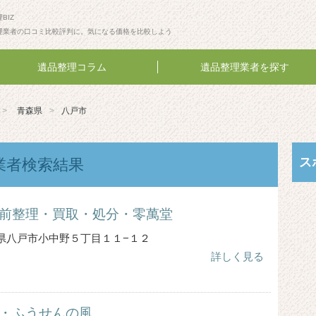
BIZ
理業者の口コミ比較評判に。気になる価格を比較しよう
遺品整理コラム
遺品整理業者を探す
青森県
八戸市
ス
業者検索結果
前整理・買取・処分・零萬堂
 青森県八戸市小中野５丁目１１−１２
詳しく見る
・ふうせんの風