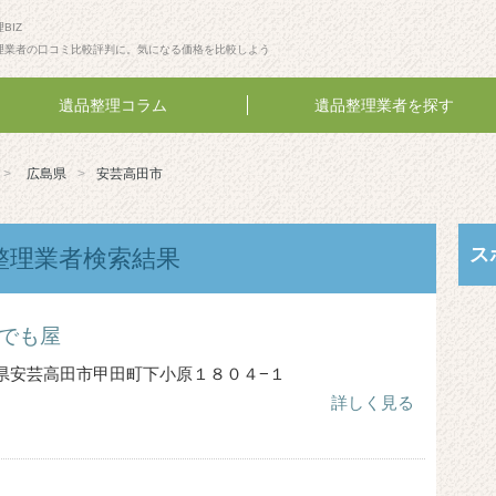
BIZ
理業者の口コミ比較評判に。気になる価格を比較しよう
遺品整理コラム
遺品整理業者を探す
広島県
安芸高田市
ス
整理業者検索結果
でも屋
 広島県安芸高田市甲田町下小原１８０４−１
詳しく見る