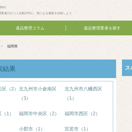
BIZ
理業者の口コミ比較評判に。気になる価格を比較しよう
遺品整理コラム
遺品整理業者を探す
福岡県
ス
索結果
松区（2）
北九州市小倉南区
北九州市八幡西区
（3）
（1）
区（1）
福岡市中央区（2）
福岡市西区（2）
小郡市（1）
宮若市（1）