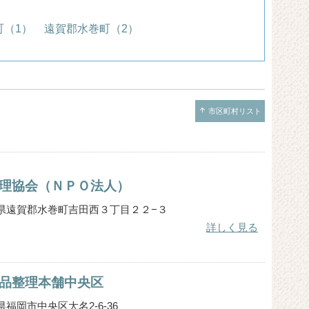
町（1）
遠賀郡水巻町（2）
arrow_upward
市区町村リスト
理協会（ＮＰＯ法人）
 福岡県遠賀郡水巻町吉田西３丁目２２−３
詳しく見る
品整理本舗中央区
福岡県福岡市中央区大名2-6-36