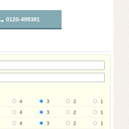
hone
0120-499381
4
3
2
1
4
3
2
1
4
3
2
1