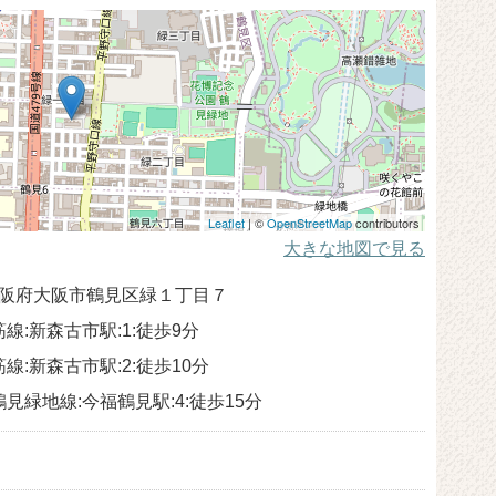
Leaflet
| ©
OpenStreetMap
contributors
大きな地図で見る
4 大阪府大阪市鶴見区緑１丁目７
線:新森古市駅:1:徒歩9分
線:新森古市駅:2:徒歩10分
見緑地線:今福鶴見駅:4:徒歩15分