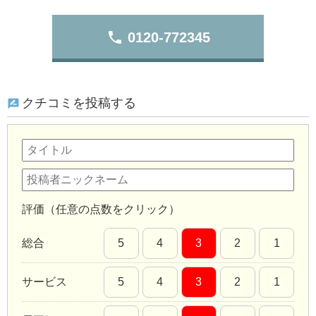
phone
0120-772345
クチコミを投稿する
評価（任意の点数をクリック）
総合
5
4
3
2
1
サービス
5
4
3
2
1