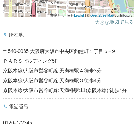
Leaflet
| ©
OpenStreetMap
contributors
大きな地図で見る
place
所在地
〒540-0035 大阪府大阪市中央区釣鐘町１丁目５−９
ＰＡＲＳビルディング5F
京阪本線/大阪市営谷町線:天満橋駅:4:徒歩3分
京阪本線/大阪市営谷町線:天満橋駅:3:徒歩4分
京阪本線/大阪市営谷町線:天満橋駅:11(京阪本線):徒歩4分
phone
電話番号
0120-772345