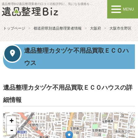
遺品整理BIZ
遺品整理業者の口コミ比較評判に。気になる価格を比較しよう
MENU
トップページ
都道府県別遺品整理業者情報
大阪府
大阪市生野区
遺品整理カタヅケ不用品買取ＥＣＯハ
ウス
遺品整理カタヅケ不用品買取ＥＣＯハウスの詳
細情報
+
-