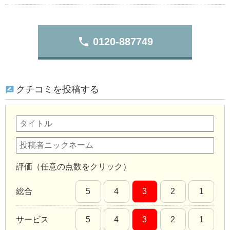
phone
0120-887749
クチコミを投稿する
評価（任意の点数をクリック）
総合
5
4
3
2
1
サービス
5
4
3
2
1