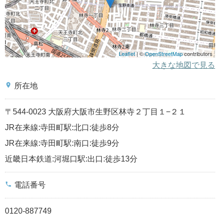
Leaflet
| ©
OpenStreetMap
contributors
大きな地図で見る
place
所在地
〒544-0023 大阪府大阪市生野区林寺２丁目１−２１
JR在来線:寺田町駅:北口:徒歩8分
JR在来線:寺田町駅:南口:徒歩9分
近畿日本鉄道:河堀口駅:出口:徒歩13分
phone
電話番号
0120-887749