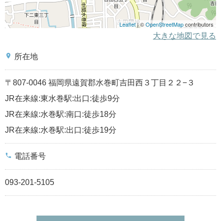
Leaflet
| ©
OpenStreetMap
contributors
大きな地図で見る
place
所在地
〒807-0046 福岡県遠賀郡水巻町吉田西３丁目２２−３
JR在来線:東水巻駅:出口:徒歩9分
JR在来線:水巻駅:南口:徒歩18分
JR在来線:水巻駅:出口:徒歩19分
phone
電話番号
093-201-5105