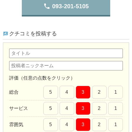
phone
093-201-5105
クチコミを投稿する
評価（任意の点数をクリック）
総合
5
4
3
2
1
サービス
5
4
3
2
1
雰囲気
5
4
3
2
1