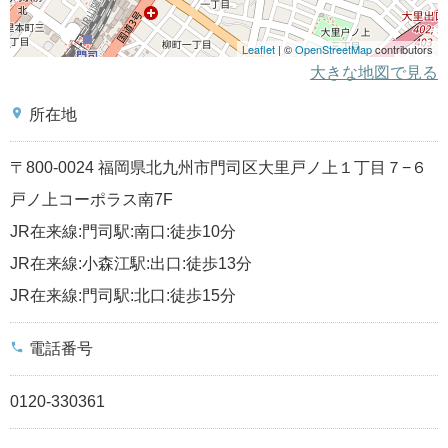
Leaflet
| ©
OpenStreetMap
contributors
大きな地図で見る
place
所在地
〒800-0024 福岡県北九州市門司区大里戸ノ上１丁目７−６
戸ノ上コーポラス南7F
JR在来線:門司駅:南口:徒歩10分
JR在来線:小森江駅:出口:徒歩13分
JR在来線:門司駅:北口:徒歩15分
phone
電話番号
0120-330361