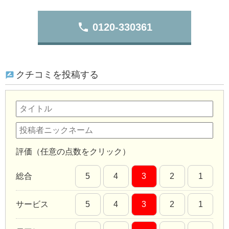
phone
0120-330361
クチコミを投稿する
評価（任意の点数をクリック）
総合
5
4
3
2
1
サービス
5
4
3
2
1