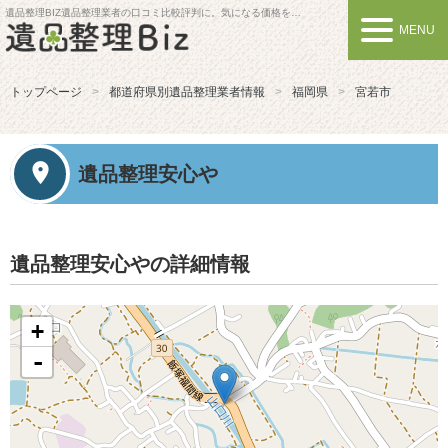
遺品整理BIZ
遺品整理業者の口コミ比較評判に。気になる価格を比較しよう
MENU
トップページ
都道府県別遺品整理業者情報
福岡県
宮若市
遺品整理安心や
遺品整理安心やの詳細情報
+
-