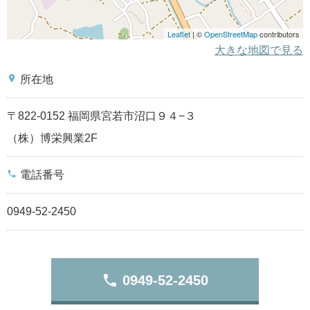
Leaflet
| ©
OpenStreetMap
contributors
大きな地図で見る
place
所在地
〒822-0152 福岡県宮若市沼口９４−３
（株）博栄興業2F
phone
電話番号
0949-52-2450
phone
0949-52-2450