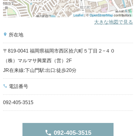
Leaflet
| ©
OpenStreetMap
contributors
大きな地図で見る
place
所在地
〒819-0041 福岡県福岡市西区拾六町５丁目２−４０
（株）マルマサ興業西（営）2F
JR在来線:下山門駅:出口:徒歩20分
phone
電話番号
092-405-3515
phone
092-405-3515